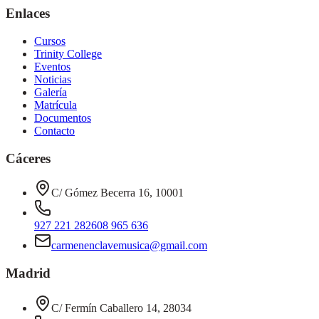
Enlaces
Cursos
Trinity College
Eventos
Noticias
Galería
Matrícula
Documentos
Contacto
Cáceres
C/ Gómez Becerra 16, 10001
927 221 282
608 965 636
carmenenclavemusica@gmail.com
Madrid
C/ Fermín Caballero 14, 28034